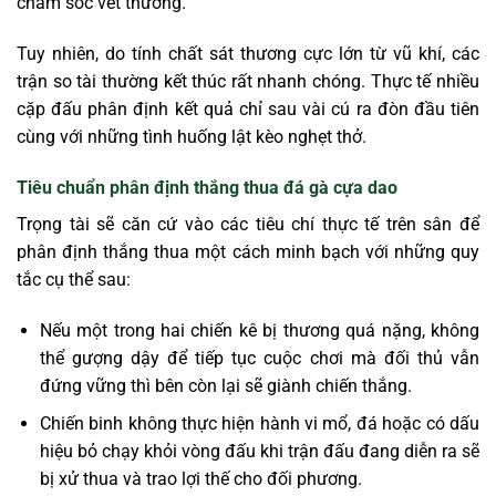
chăm sóc vết thương.
Tuy nhiên, do tính chất sát thương cực lớn từ vũ khí, các
trận so tài thường kết thúc rất nhanh chóng. Thực tế nhiều
cặp đấu phân định kết quả chỉ sau vài cú ra đòn đầu tiên
cùng với những tình huống lật kèo nghẹt thở.
Tiêu chuẩn phân định thắng thua đá gà cựa dao
Trọng tài sẽ căn cứ vào các tiêu chí thực tế trên sân để
phân định thắng thua một cách minh bạch với những quy
tắc cụ thể sau:
Nếu một trong hai chiến kê bị thương quá nặng, không
thể gượng dậy để tiếp tục cuộc chơi mà đối thủ vẫn
đứng vững thì bên còn lại sẽ giành chiến thắng.
Chiến binh không thực hiện hành vi mổ, đá hoặc có dấu
hiệu bỏ chạy khỏi vòng đấu khi trận đấu đang diễn ra sẽ
bị xử thua và trao lợi thế cho đối phương.